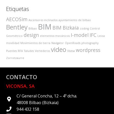
Etiquetas
AECOSim
Ascensores inclinados
ayuntamiento de bilbao
BIM
Bentley
BIM Bizkaia
Bilbao
coding
Control
design
I-model
IFC
Geométrico
elementos mecánicos
Leioa
movilidad
Movimientos de tierra
Navigator
OpenRoads
photography
video
wordpress
Puentes
RFA
Taludes
Vertederos
Visesa
Zorrotzaurre
CONTACTO
VICONSA, SA
C/ General Concha, 12 – 4º dcha.
48008 Bilbao (Bizkaia)
944 432 158