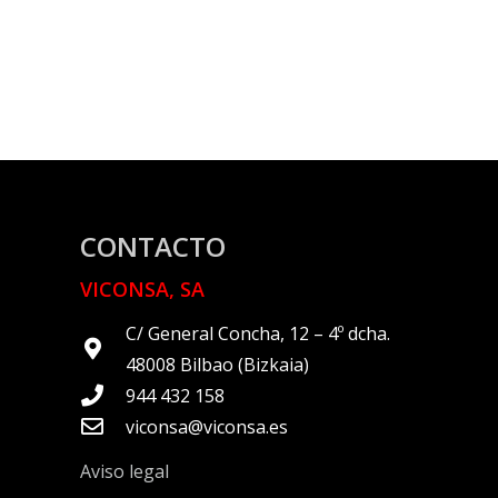
CONTACTO
VICONSA, SA
C/ General Concha, 12 – 4º dcha.
48008 Bilbao (Bizkaia)
944 432 158
viconsa@viconsa.es
Aviso legal