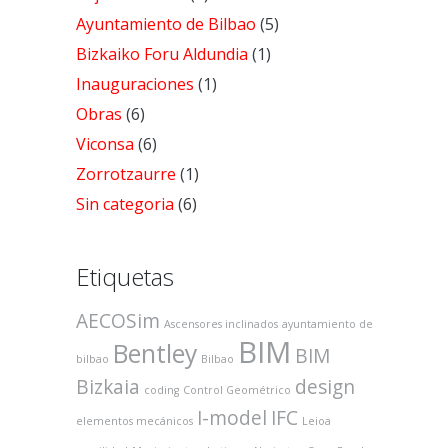
Ayuntamiento de Bilbao
(5)
Bizkaiko Foru Aldundia
(1)
Inauguraciones
(1)
Obras
(6)
Viconsa
(6)
Zorrotzaurre
(1)
Sin categoria
(6)
Etiquetas
AECOSim
Ascensores inclinados
ayuntamiento de
BIM
Bentley
BIM
bilbao
Bilbao
Bizkaia
design
coding
Control Geométrico
I-model
IFC
elementos mecánicos
Leioa