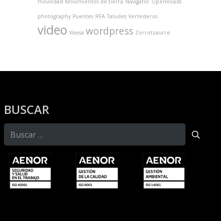
movilidad
Movimientos de tierra
Navigator
OpenRoads
photography
Puentes
RFA
Taludes
Vertederos
video
wordpress
Visesa
Zorrotzaurre
BUSCAR
Buscar: