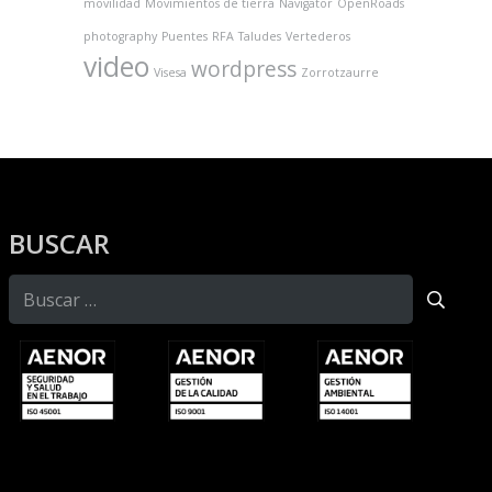
movilidad
Movimientos de tierra
Navigator
OpenRoads
photography
Puentes
RFA
Taludes
Vertederos
video
wordpress
Visesa
Zorrotzaurre
BUSCAR
Buscar: