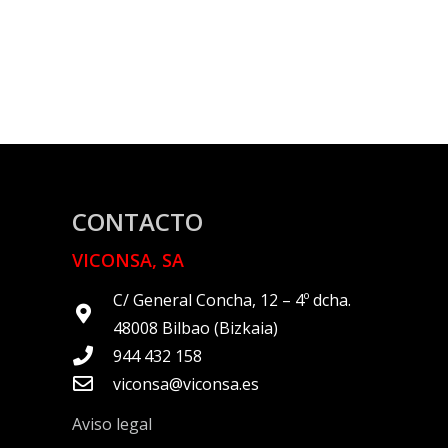
CONTACTO
VICONSA, SA
C/ General Concha, 12 – 4º dcha.
48008 Bilbao (Bizkaia)
944 432 158
viconsa@viconsa.es
Aviso legal