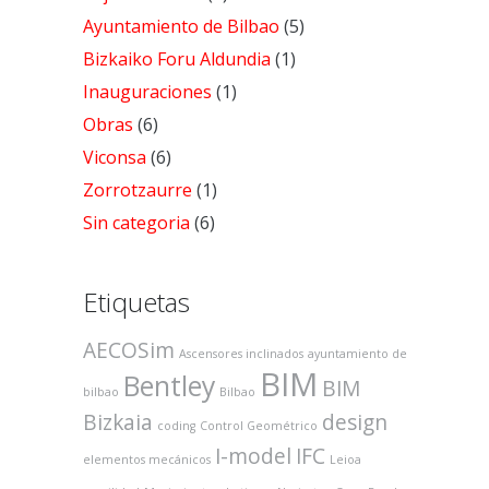
Ayuntamiento de Bilbao
(5)
Bizkaiko Foru Aldundia
(1)
Inauguraciones
(1)
Obras
(6)
Viconsa
(6)
Zorrotzaurre
(1)
Sin categoria
(6)
Etiquetas
AECOSim
Ascensores inclinados
ayuntamiento de
BIM
Bentley
BIM
bilbao
Bilbao
Bizkaia
design
coding
Control Geométrico
I-model
IFC
elementos mecánicos
Leioa