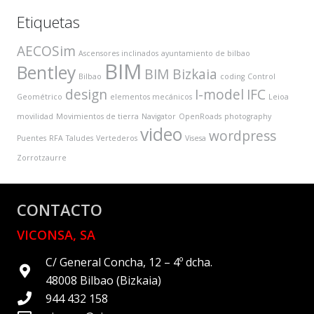
Etiquetas
AECOSim
Ascensores inclinados
ayuntamiento de bilbao
BIM
Bentley
BIM Bizkaia
Bilbao
coding
Control
design
I-model
IFC
Geométrico
elementos mecánicos
Leioa
movilidad
Movimientos de tierra
Navigator
OpenRoads
photography
video
wordpress
Puentes
RFA
Taludes
Vertederos
Visesa
Zorrotzaurre
CONTACTO
VICONSA, SA
C/ General Concha, 12 – 4º dcha.
48008 Bilbao (Bizkaia)
944 432 158