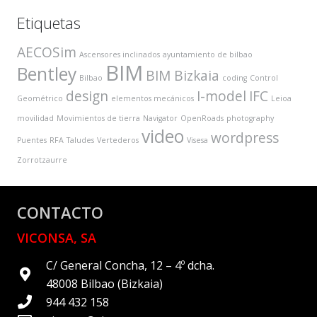
Etiquetas
AECOSim
Ascensores inclinados
ayuntamiento de bilbao
BIM
Bentley
BIM Bizkaia
Bilbao
coding
Control
design
I-model
IFC
Geométrico
elementos mecánicos
Leioa
movilidad
Movimientos de tierra
Navigator
OpenRoads
photography
video
wordpress
Puentes
RFA
Taludes
Vertederos
Visesa
Zorrotzaurre
CONTACTO
VICONSA, SA
C/ General Concha, 12 – 4º dcha.
48008 Bilbao (Bizkaia)
944 432 158