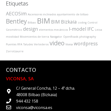
Etiquetas
AECOSim
Ascensores inclinados
ayuntamiento de bilbao
BIM
Bentley
BIM Bizkaia
Bilbao
coding
Control
design
I-model
IFC
Geométrico
elementos mecánicos
Leioa
movilidad
Movimientos de tierra
Navigator
OpenRoads
photography
video
wordpress
Puentes
RFA
Taludes
Vertederos
Visesa
Zorrotzaurre
CONTACTO
VICONSA, SA
C/ General Concha, 12 – 4º dcha.
48008 Bilbao (Bizkaia)
944 432 158
viconsa@viconsa.es