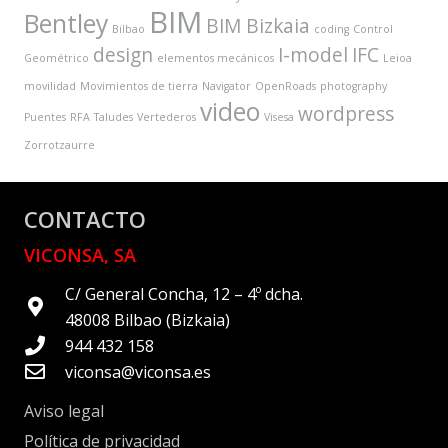
BIM
Bentley
BIM Bizkaia
Bilbao
coding
Control
design
I-model
IFC
Geométrico
elementos mecánicos
Leioa
movilidad
Movimientos de tierra
Navigator
OpenRoads
photography
video
wordpress
Puentes
RFA
Taludes
Vertederos
Visesa
Zorrotzaurre
CONTACTO
VICONSA, SA
C/ General Concha, 12 – 4º dcha.
48008 Bilbao (Bizkaia)
944 432 158
viconsa@viconsa.es
Aviso legal
Política de privacidad