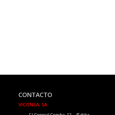
CONTACTO
VICONSA, SA
C/ General Concha, 12 – 4º dcha.