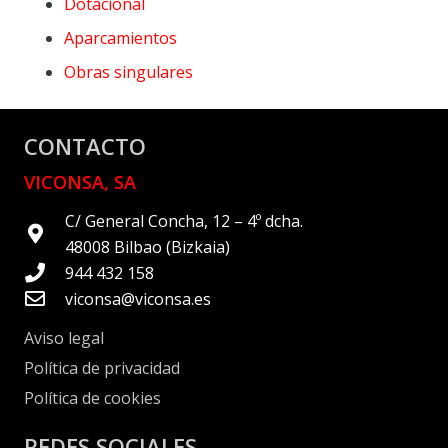
Dotacional
Aparcamientos
Obras singulares
CONTACTO
VICONSA, SA
C/ General Concha, 12 – 4º dcha.
48008 Bilbao (Bizkaia)
944 432 158
viconsa@viconsa.es
Aviso legal
Política de privacidad
Política de cookies
REDES SOCIALES