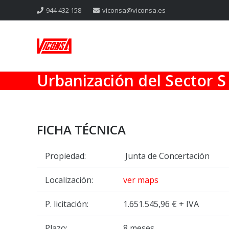
944 432 158
viconsa@viconsa.es
Urbanización del Sector S
FICHA TÉCNICA
Propiedad:
Junta de Concertación
Localización:
ver maps
P. licitación:
1.651.545,96 € + IVA
Plazo:
8 meses