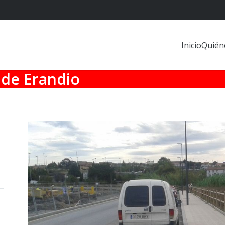
Inicio
Quién
 de Erandio