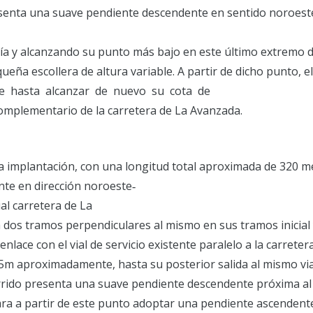
esenta una suave pendiente descendente en sentido noroest
ía y alcanzando su punto más bajo en este último extremo de
eña escollera de altura variable. A partir de dicho punto, e
e hasta alcanzar de nuevo su cota de
complementario de la carretera de La Avanzada.
va implantación, con una longitud total aproximada de 320 m
te en dirección noroeste‐
ual carretera de La
 dos tramos perpendiculares al mismo en sus tramos inicial y
enlace con el vial de servicio existente paralelo a la carrete
5m aproximadamente, hasta su posterior salida al mismo via
orrido presenta una suave pendiente descendente próxima a
para a partir de este punto adoptar una pendiente ascenden