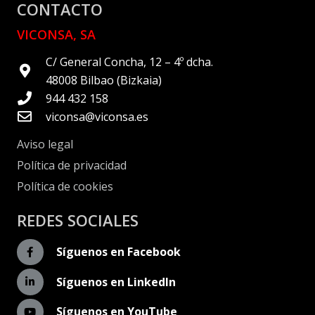
CONTACTO
VICONSA, SA
C/ General Concha, 12 – 4º dcha.
48008 Bilbao (Bizkaia)
944 432 158
viconsa@viconsa.es
Aviso legal
Política de privacidad
Política de cookies
REDES SOCIALES
Síguenos en Facebook
Síguenos en LinkedIn
Síguenos en YouTube