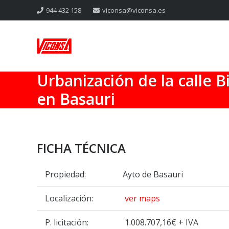
944 432 158
viconsa@viconsa.es
Urbanización de la calle B
en Basauri
FICHA TÉCNICA
Propiedad:
Ayto de Basauri
Localización:
ver maps
P. licitación:
1.008.707,16€ + IVA