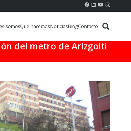
es somos
Qué hacemos
Noticias
Blog
Contacto
ión del metro de Arizgoiti