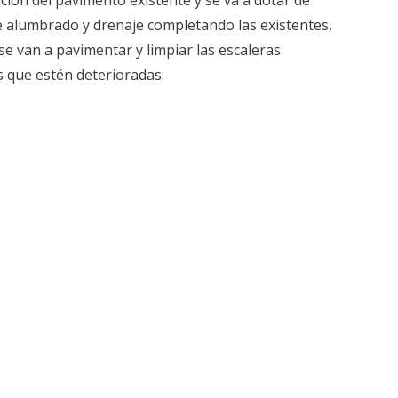
ución del pavimento existente y se va a dotar de
e alumbrado y drenaje completando las existentes,
se van a pavimentar y limpiar las escaleras
s que estén deterioradas.