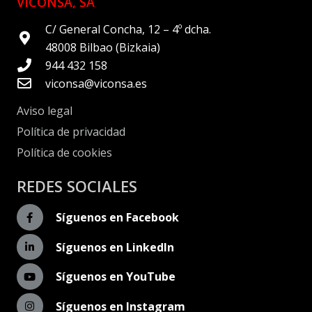
VICONSA, SA
C/ General Concha, 12 – 4º dcha.
48008 Bilbao (Bizkaia)
944 432 158
viconsa@viconsa.es
Aviso legal
Política de privacidad
Política de cookies
REDES SOCIALES
Síguenos en Facebook
Síguenos en LinkedIn
Síguenos en YouTube
Síguenos en Instagram