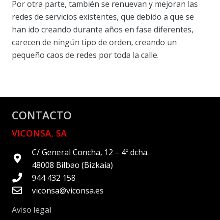
Por otra parte, también se renuevan y mejoran las
redes de servicios existentes, que debido a que se
han ido creando durante años en fase diferentes,
carecen de ningún tipo de orden, creando un
pequeño caos de redes por toda la calle.
CONTACTO
VICONSA, SA
C/ General Concha, 12 – 4º dcha.
48008 Bilbao (Bizkaia)
944 432 158
viconsa@viconsa.es
Aviso legal