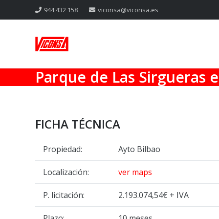
944 432 158
viconsa@viconsa.es
Parque de Las Sirgueras e
FICHA TÉCNICA
Propiedad:
Ayto Bilbao
Localización:
ver maps
P. licitación:
2.193.074,54€ + IVA
Plazo:
10 meses