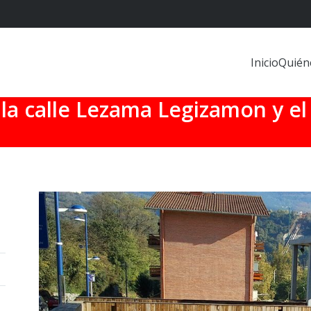
Inicio
Quién
la calle Lezama Legizamon y el