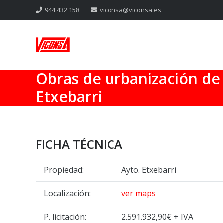
944 432 158
viconsa@viconsa.es
Obras de urbanización de 
Etxebarri
FICHA TÉCNICA
Propiedad:
Ayto. Etxebarri
Localización:
ver maps
P. licitación:
2.591.932,90€ + IVA