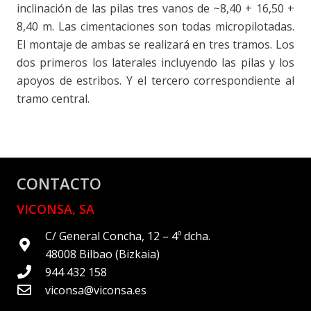
inclinación de las pilas tres vanos de ~8,40 + 16,50 +
8,40 m. Las cimentaciones son todas micropilotadas.
El montaje de ambas se realizará en tres tramos. Los
dos primeros los laterales incluyendo las pilas y los
apoyos de estribos. Y el tercero correspondiente al
tramo central.
CONTACTO
VICONSA, SA
C/ General Concha, 12 – 4º dcha.
48008 Bilbao (Bizkaia)
944 432 158
viconsa@viconsa.es