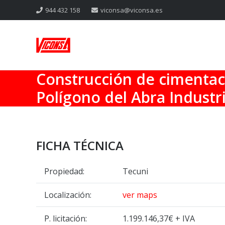
944 432 158
viconsa@viconsa.es
Construcción de cimentacio
Polígono del Abra Industri
FICHA TÉCNICA
Propiedad:
Tecuni
Localización:
ver maps
P. licitación:
1.199.146,37€ + IVA