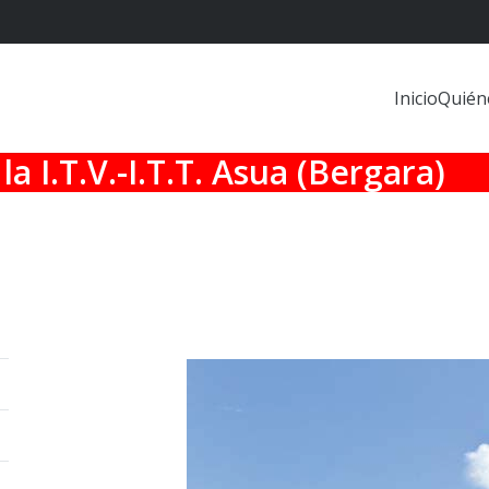
Inicio
Quién
la I.T.V.-I.T.T. Asua (Bergara)