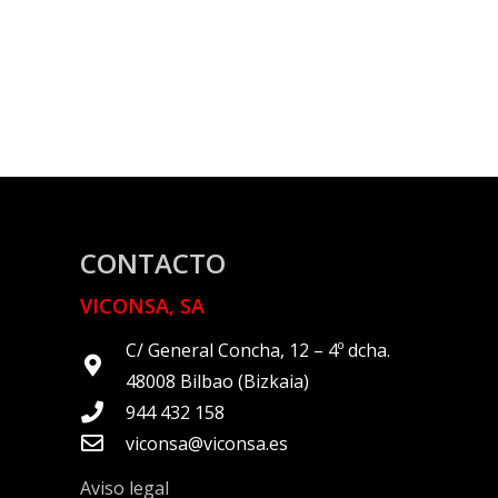
CONTACTO
VICONSA, SA
C/ General Concha, 12 – 4º dcha.
48008 Bilbao (Bizkaia)
944 432 158
viconsa@viconsa.es
Aviso legal