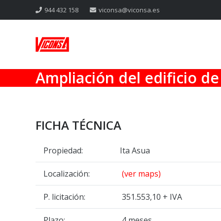
944 432 158
viconsa@viconsa.es
Ampliación del edificio de 
FICHA TÉCNICA
Propiedad:
Ita Asua
Localización:
(ver maps)
P. licitación:
351.553,10 + IVA
Plazo:
4 meses